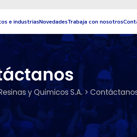
os e industrias
Novedades
Trabaja con nosotros
Cont
táctanos
Resinas y Quimicos S.A. > Contáctano