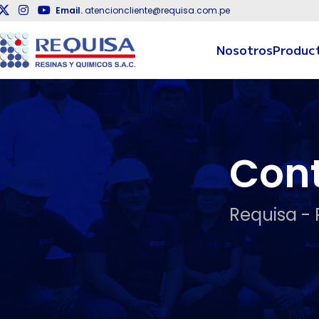
Email.
atencioncliente@requisa.com.pe
Nosotros
Product
Con
Requisa - 